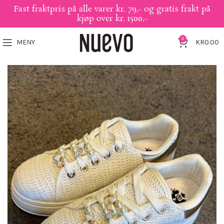
Fast fraktpris på alle varer kr. 79,- og gratis frakt på
kjøp over kr. 1500,-
0
MENY
KR
0.00