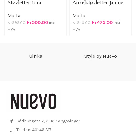
Støvletter Lara
Ankelstøvletter Jannie
Marta
Marta
kr
500.00
kr
475.00
kr
999.00
kr
949.00
inkl.
inkl.
MVA
MVA
Ulrika
Style by Nuevo
Rådhusgata 7, 2212 Kongsvinger
Telefon: 401 46 317