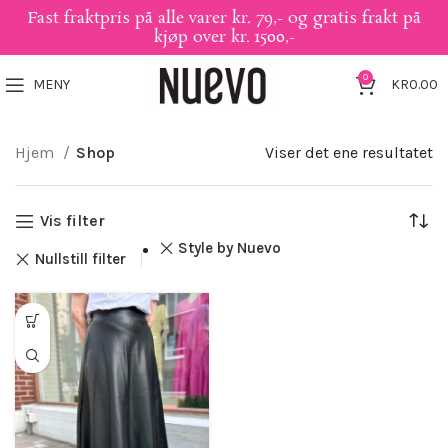
Fast fraktpris på alle varer kr. 79,- og gratis frakt på
kjøp over kr. 1500,-
0
MENY
KR
0.00
Hjem
Shop
Viser det ene resultatet
Vis filter
Style by Nuevo
Nullstill filter